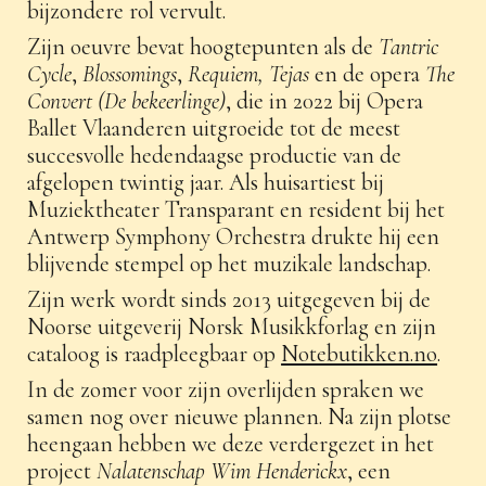
bijzondere rol vervult.
Zijn oeuvre bevat hoogtepunten als de
Tantric
Cycle
,
Blossomings
,
Requiem, Tejas
en de opera
The
Convert (De bekeerlinge)
, die in 2022 bij Opera
Ballet Vlaanderen uitgroeide tot de meest
succesvolle hedendaagse productie van de
afgelopen twintig jaar. Als huisartiest bij
Muziektheater Transparant en resident bij het
Antwerp Symphony Orchestra drukte hij een
blijvende stempel op het muzikale landschap.
Zijn werk wordt sinds 2013 uitgegeven bij de
Noorse uitgeverij Norsk Musikkforlag en zijn
cataloog is raadpleegbaar op
Notebutikken.no
.
In de zomer voor zijn overlijden spraken we
samen nog over nieuwe plannen. Na zijn plotse
heengaan hebben we deze verdergezet in het
project
Nalatenschap Wim Henderickx
, een