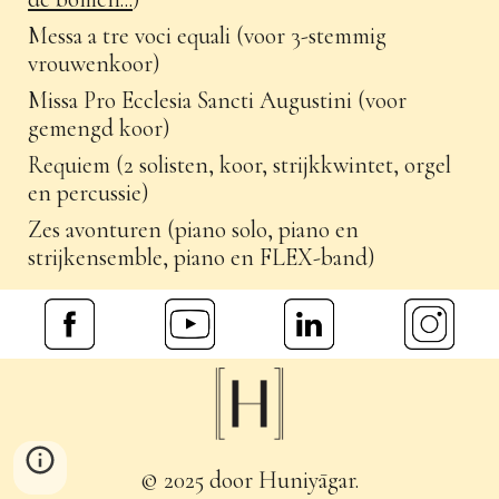
Messa a tre voci equali (voor 3-stemmig
vrouwenkoor)
Missa
P
ro Ecclesia Sancti Augustini (voor
gemen
gd koor)
Requiem (2 solisten, koor, strijkkwintet, orgel
en percussie)
Zes avonturen (piano solo, piano en
strijkensemble, piano en FLEX-band)
© 202
5
door Huniyāgar.